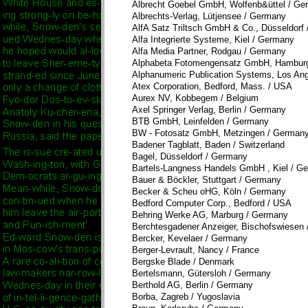
Albrecht Goebel GmbH, Wolfenb&üttel / Ge
Albrechts-Verlag, Lütjensee / Germany
AlfA Satz Triltsch GmbH & Co., Düsseldorf
Alfa Integrierte Systeme, Kiel / Germany
Alfa Media Partner, Rodgau / Germany
Alphabeta Fotomengensatz GmbH, Hambur
Alphanumeric Publication Systems, Los An
Atex Corporation, Bedford, Mass. / USA
Aurex NV, Kobbegem / Belgium
Axel Springer Verlag, Berlin / Germany
BTB GmbH, Leinfelden / Germany
BW - Fotosatz GmbH, Metzingen / German
Badener Tagblatt, Baden / Switzerland
Bagel, Düsseldorf / Germany
Bartels-Langness Handels GmbH , Kiel / G
Bauer & Böckler, Stuttgart / Germany
Becker & Scheu oHG, Köln / Germany
Bedford Computer Corp., Bedford / USA
Behring Werke AG, Marburg / Germany
Berchtesgadener Anzeiger, Bischofswiesen
Bercker, Kevelaer / Germany
Berger-Levrault, Nancy / France
Bergske Blade / Denmark
Bertelsmann, Gütersloh / Germany
Berthold AG, Berlin / Germany
Borba, Zagreb / Yugoslavia