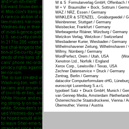
W & S Formularverlag GmbH, Offenbach /
W + V Braumüller + Bock, Sottrum / Germ
WAZ / NRZ, Essen / Germany
WINKLER & STENZEL , Groáburgwedel / 
Weinbrenner, Stuttgart / Germany
Weisbecker, Frankfurt / Germany
Werbeagentur Röáner, Würzburg / Germany
Wetzikon Verlag, Wetzikon / Switzerland
Wiesbadener Kurier, Wiesbaden / Germany
Wilhelmshavener Zeitung, Wilhelmshaven /
Willmy, Nürnberg / Germany
WordPerfect, Orem / Utah, USA (Word
Xenotron Ltd., Norfolk / England
Xerox Corp., Lewisville / Texas, USA
Zechner Datenservice + Druck / Germany
Zentrag, Berlin / Germany
datacolor Computerformulare oHG, Lünebur
euroscript Luxemburg S.a.r.L
typobierl Satz + Druck GmbH, Munich / Ge
van Gennep Media, Amsterdam /Nether
Österreichische Staatsdruckerei, Vienna / A
Überreuther, Vienna / Austria