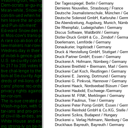
Der Tagesspiegel, Berlin / Germany
Dernieres Nouvelles, Strasbourg / France
Deutsche Journalistenschule, München / G
Deutsche Solenoid GmbH, Karlsruhe / Ger
Die Abendzeitung, Augsburg, Munich, Nürn
Die Rheinpfalz, Ludwigshafen / Germany
Discus Software, Waldbröhl / Germany
Distler-Druck GmbH & Co., Zirndorf / Germ
Doerlemann, Lemförde / Germany
Donaukurier, Ingolstadt / Germany
Druck & Herstellung GmbH, Stuttgart / Ger
Druck-Partner GmbH, Essen / Germany
Druckerei A. Hofmann, Nürnberg / Germany
Druckerei Breitfeld + Biermann, Marl / Ger
Druckerei Carl Koch, Reutlingen / Germany
Druckerei E. Janning, Dortmund / Germany
Druckerei G. Pinkvoá, Hannover / Germany
Druckerei Haack, Nordseebad Büsum / Ge
Druckerei Haubold, Eschwege /Germany
Druckerei M. FINK, Merklingen / Germany
Druckerei Paulinus, Trier / Germany
Druckerei Peter Pomp GmbH, Essen / Ger
Druckerei Reinhold GmbH & Co.KG, Stelle 
Druckerei Szikra, Budapest / Hungary
Druckerei u. Verlag Hofmann, Nienburg / G
Druckhaus Bayreuth, Bayreuth / Germany