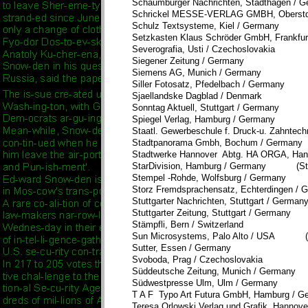
Schaumburger Nachrichten, Stadthagen / 
Schrickel MESSE-VERLAG GMBH, Oberstdo
Schulz Textsysteme, Kiel / Germany
Setzkasten Klaus Schröder GmbH, Frankfur
Severografia, Usti / Czechoslovakia
Siegener Zeitung / Germany
Siemens AG, Munich / Germany
Siller Fotosatz, Pfedelbach / Germany
Sjaellandske Dagblad / Denmark
Sonntag Aktuell, Stuttgart / Germany
Spiegel Verlag, Hamburg / Germany
Staatl. Gewerbeschule f. Druck-u. Zahntec
Stadtpanorama Gmbh, Bochum / Germany
Stadtwerke Hannover Abtg. HA ORGA, Han
StarDivision, Hamburg / Germany (StarO
Stempel -Rohde, Wolfsburg / Germany
Storz Fremdsprachensatz, Echterdingen / 
Stuttgarter Nachrichten, Stuttgart / German
Stuttgarter Zeitung, Stuttgart / Germany
Stämpfli, Bern / Switzerland
Sun Microsystems, Palo Alto / USA (Sta
Sutter, Essen / Germany
Svoboda, Prag / Czechoslovakia
Süddeutsche Zeitung, Munich / Germany
Südwestpresse Ulm, Ulm / Germany
T A F Typo Art Futura GmbH, Hamburg / G
Teresa Orlowski Verlag und Grafik, Hannov