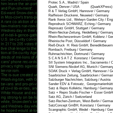
Protec S.A., Madrid / Spain
Quark, Denver / USA (QuarkXPress)
R & T Verlag GmbH, Hannover / Germany
Raiffeisen Druckerei, Neuwied / Germany
Rank Xerox Ltd., Welwyn Garden City / 
Reprodruck SCHWARZ, Eching / Germany
Reprosatz GmbH, Stuttgart / Germany
Rhein-Neckar-Zeitung, Heidelberg / German
Rhein-Rechenzentrum GmbH, Koblenz / Ge
Rheinische Post, Düsseldorf / Germany
Rieß-Druck H. Rieá GmbH, Benediktbeuern
Rombach, Freiburg / Germany
Ruhrnachrichten, Dortmund / Germany
S C A N S A T Z Konstanz / Germany
SII System Integrators Inc., Sacramento / Ca
SNI Siemens-Nixdorf AG, Munich / Ger
SOAK Druck + Verlag GmbH, Hannover / G
Saarbrücker Zeitung, Saarbrücken / Germa
Salzburger Nachrichten, Salzburg / Austria
Sander EDV & Fotosatz, Georgsmarienhütt
Satz & Repro Kollektiv, Hamburg / Germany
Satz + Repro Studio Fischer + Esser GmbH
Satz AG, Zürich / Switzerland
Satz-Rechen-Zentrum, West-Berlin / Germa
SatzConcept GmBH, Konstanz / Germa
Scangraphic GmbH, Wedel - Hamburg /