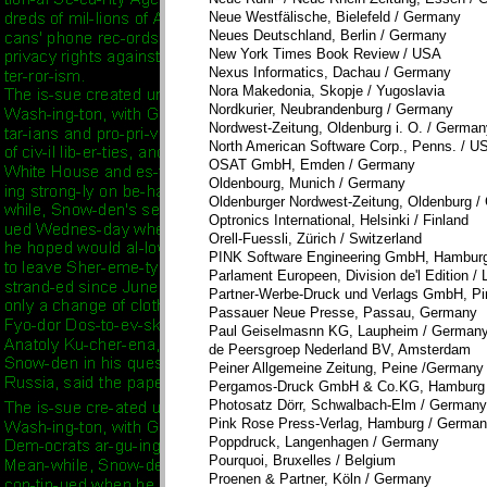
Neue Westfälische, Bielefeld / Germany
Neues Deutschland, Berlin / Germany
New York Times Book Review / USA
Nexus Informatics, Dachau / Germany
Nora Makedonia, Skopje / Yugoslavia
Nordkurier, Neubrandenburg / Germany
Nordwest-Zeitung, Oldenburg i. O. / German
North American Software Corp., Penns.
OSAT GmbH, Emden / Germany
Oldenbourg, Munich / Germany
Oldenburger Nordwest-Zeitung, Oldenburg 
Optronics International, Helsinki / Finland
Orell-Fuessli, Zürich / Switzerland
PINK Software Engineering GmbH, Hambur
Parlament Europeen, Division de'l Edition 
Partner-Werbe-Druck und Verlags GmbH, P
Passauer Neue Presse, Passau, Germany
Paul Geiselmasnn KG, Laupheim / German
de Peersgroep Nederland BV, Amsterdam
Peiner Allgemeine Zeitung, Peine /Germany
Pergamos-Druck GmbH & Co.KG, Hamburg
Photosatz Dörr, Schwalbach-Elm / Germany
Pink Rose Press-Verlag, Hamburg / Germa
Poppdruck, Langenhagen / Germany
Pourquoi, Bruxelles / Belgium
Proenen & Partner, Köln / Germany