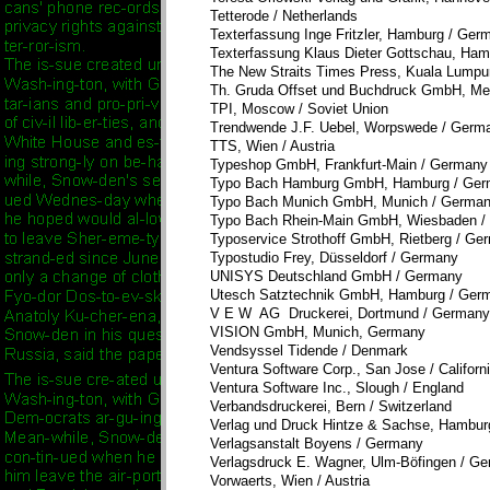
Tetterode / Netherlands
Texterfassung Inge Fritzler, Hamburg / Ger
Texterfassung Klaus Dieter Gottschau, Ha
The New Straits Times Press, Kuala Lumpur
Th. Gruda Offset und Buchdruck GmbH, Me
TPI, Moscow / Soviet Union
Trendwende J.F. Uebel, Worpswede / Germ
TTS, Wien / Austria
Typeshop GmbH, Frankfurt-Main / Germany
Typo Bach Hamburg GmbH, Hamburg / Ge
Typo Bach Munich GmbH, Munich / Germa
Typo Bach Rhein-Main GmbH, Wiesbaden /
Typoservice Strothoff GmbH, Rietberg / Ge
Typostudio Frey, Düsseldorf / Germany
UNISYS Deutschland GmbH / German
Utesch Satztechnik GmbH, Hamburg / Ger
V E W AG Druckerei, Dortmund / Germany
VISION GmbH, Munich, Germany
Vendsyssel Tidende / Denmark
Ventura Software Corp., San Jose / Califor
Ventura Software Inc., Slough / England
Verbandsdruckerei, Bern / Switzerland
Verlag und Druck Hintze & Sachse, Hambur
Verlagsanstalt Boyens / Germany
Verlagsdruck E. Wagner, Ulm-Böfingen / G
Vorwaerts, Wien / Austria