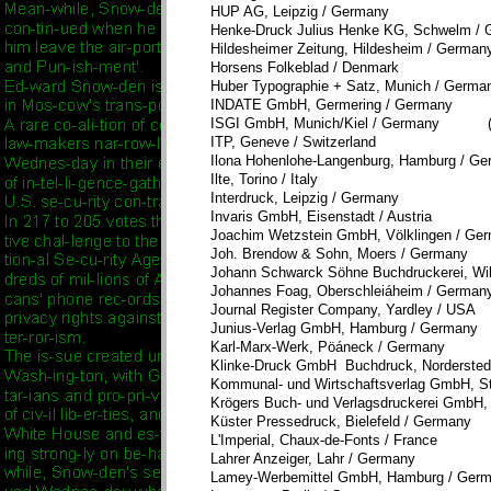
HUP AG, Leipzig / Germany
Henke-Druck Julius Henke KG, Schwelm /
Hildesheimer Zeitung, Hildesheim / German
Horsens Folkeblad / Denmark
Huber Typographie + Satz, Munich / Germa
INDATE GmbH, Germering / Germany
ISGI GmbH, Munich/Kiel / Germany (
ITP, Geneve / Switzerland
Ilona Hohenlohe-Langenburg, Hamburg / G
Ilte, Torino / Italy
Interdruck, Leipzig / Germany
Invaris GmbH, Eisenstadt / Austria
Joachim Wetzstein GmbH, Völklingen / Ge
Joh. Brendow & Sohn, Moers / Germany
Johann Schwarck Söhne Buchdruckerei, Wil
Johannes Foag, Oberschleiáheim / German
Journal Register Company, Yardley / USA
Junius-Verlag GmbH, Hamburg / Germany
Karl-Marx-Werk, Pöáneck / Germany
Klinke-Druck GmbH Buchdruck, Nordersted
Kommunal- und Wirtschaftsverlag GmbH, St
Krögers Buch- und Verlagsdruckerei GmbH,
Küster Pressedruck, Bielefeld / Germany
L'Imperial, Chaux-de-Fonts / France
Lahrer Anzeiger, Lahr / Germany
Lamey-Werbemittel GmbH, Hamburg / Ger