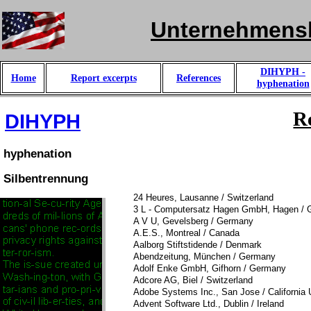
Unternehmens
DIHYPH -
Home
Report excerpts
References
hyphenation
R
DIHYPH
hyphenation
Silbentrennung
24 Heures, Lausanne / Switzerland
3 L - Computersatz Hagen GmbH, Hagen /
A V U, Gevelsberg / Germany
A.E.S., Montreal / Canada
Aalborg Stiftstidende / Denmark
Abendzeitung, München / Germany
Adolf Enke GmbH, Gifhorn / Germany
Adcore AG, Biel / Switzerland
Adobe Systems Inc., San Jose / Califo
Advent Software Ltd., Dublin / Ireland