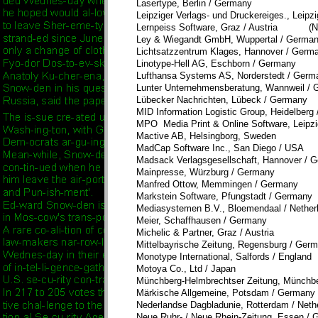
Lasertype, Berlin / Germany
Leipziger Verlags- und Druckereiges., Leipz
Lernpeiss Software, Graz / Austria (
Ley & Wiegandt GmbH, Wuppertal / Germa
Lichtsatzzentrum Klages, Hannover / Germ
Linotype-Hell AG, Eschborn / Germany
Lufthansa Systems AS, Norderstedt / Germ
Lunter Unternehmensberatung, Wannweil /
Lübecker Nachrichten, Lübeck / Germany
MID Information Logistic Group, Heidel
MPO Media Print & Online Software, Leipz
Mactive AB, Helsingborg, Sweden
MadCap Software Inc., San Diego / USA
Madsack Verlagsgesellschaft, Hannover / 
Mainpresse, Würzburg / Germany
Manfred Ottow, Memmingen / Germany
Markstein Software, Pfungstadt / Germ
Mediasystemen B.V., Bloemendaal / Nether
Meier, Schaffhausen / Germany
Michelic & Partner, Graz / Austria
Mittelbayrische Zeitung, Regensburg / Ger
Monotype International, Salfords / England
Motoya Co., Ltd / Japan
Münchberg-Helmbrechtser Zeitung, Münchb
Märkische Allgemeine, Potsdam / Germany
Nederlandse Dagbladunie, Rotterdam / Neth
Neue Ruhr- / Neue Rhein-Zeitung, Essen /