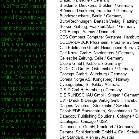
Braun, Karlsruhe / Germany
Breklumer Druckerei, Breklum / Germany
Brönners Druckerei, Frankfurt / Germany
Bundesdruckerei, Berlin / Germany
Büro/Rechnungen Bartsch Verlag, Plattling
Börsen-Zeitung, Frankfurt/Main / Germany
CCI Europe, Aarhus / Danmark
CCS Compact Computer Systeme, Hambu
COLOR-DRUCK Pforzheim, Pforzheim / Ge
Carl Edelmann GmbH, Heidenheim-Brenz /
Carl Kruse GmbH, Norderstedt / Germany
Cellesche Zeitung, Celle / Germany
Cicero GmbH, Koblenz / Germany
CoDesCo GmbH, Oststeinbek / German
Concept GmbH, Würzburg / Germany
Corena Norge AS, Kongsberg / Norway
Cybergraphic, St. Kilda / Australia
D S D GmbH, Hamburg / Germany
DIE RUNDSCHAU GmbH, Singen / German
DV - Druck & Design Verlag GmbH, Hambur
Dagens Nyheters, Stockholm / Sweden
Dansk EDB Satscentrum, Kopenhagen / D
Datacopy Publishing Solutions, Cologne / 
Datalogics, Chicago / USA
Deltaconsult GmbH, Frankfurt / Germany
Demmel Schilderfabrik GmbH & Co., Schei
Der Standard, Vienna / Austria