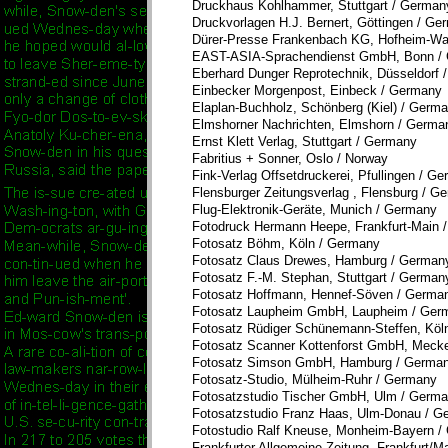
Druckhaus Kohlhammer, Stuttgart / German
Druckvorlagen H.J. Bernert, Göttingen / Ge
Dürer-Presse Frankenbach KG, Hofheim-Wa
EAST-ASIA-Sprachendienst GmbH, Bonn /
Eberhard Dunger Reprotechnik, Düsseldorf 
Einbecker Morgenpost, Einbeck / Germany
Elaplan-Buchholz, Schönberg (Kiel) / Germ
Elmshorner Nachrichten, Elmshorn / Germa
Ernst Klett Verlag, Stuttgart / Germany
Fabritius + Sonner, Oslo / Norway
Fink-Verlag Offsetdruckerei, Pfullingen / G
Flensburger Zeitungsverlag , Flensburg / G
Flug-Elektronik-Geräte, Munich / Germany
Fotodruck Hermann Heepe, Frankfurt-Main 
Fotosatz Böhm, Köln / Germany
Fotosatz Claus Drewes, Hamburg / German
Fotosatz F.-M. Stephan, Stuttgart / German
Fotosatz Hoffmann, Hennef-Söven / Germa
Fotosatz Laupheim GmbH, Laupheim / Ger
Fotosatz Rüdiger Schünemann-Steffen, Köl
Fotosatz Scanner Kottenforst GmbH, Meck
Fotosatz Simson GmbH, Hamburg / Germa
Fotosatz-Studio, Mülheim-Ruhr / Germany
Fotosatzstudio Tischer GmbH, Ulm / Germ
Fotosatzstudio Franz Haas, Ulm-Donau / G
Fotostudio Ralf Kneuse, Monheim-Bayern /
Frankfurter Allgemeine Zeitung, Frankfurt/